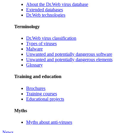
About the Dr.Web virus database
Extended databases
Dr.Web technologies
Terminology
Dr.Web virus classification
Types of viruses
Malware
Unwanted and potentially dangerous software
Unwanted and potentially dangerous elements
Glossary
Training and education
Brochures
Training courses
Educational projects
Myths
Myths about anti-viruses
News