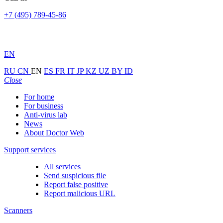
+7 (495) 789-45-86
EN
RU
CN
EN
ES
FR
IT
JP
KZ
UZ
BY
ID
Close
For home
For business
Anti-virus lab
News
About Doctor Web
Support services
All services
Send suspicious file
Report false positive
Report malicious URL
Scanners