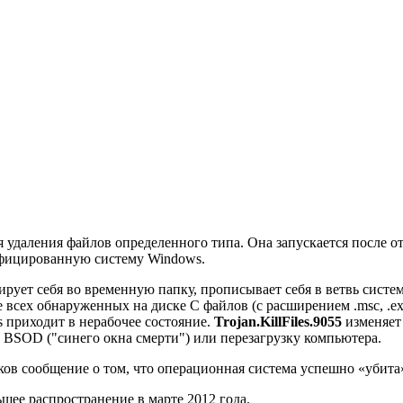
я удаления файлов определенного типа. Она запускается после 
инфицированную систему Windows.
рует себя во временную папку, прописывает себя в ветвь систе
х обнаруженных на диске С файлов (с расширением .msc, .exe .doc
s приходит в нерабочее состояние.
Trojan.KillFiles.9055
изменяет 
 BSOD ("синего окна смерти") или перезагрузку компьютера.
ов сообщение о том, что операционная система успешно «убита
шее распространение в марте 2012 года.