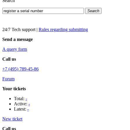
Search
Search
24/7 Tech support
|
Rules regarding submitting
Send a message
A query form
Call us
+7 (495) 789-45-86
Forum
Your tickets
Total:
-
Active:
-
Latest:
-
New ticket
Call us