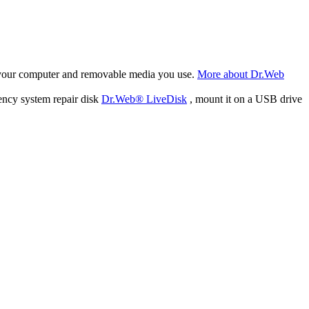
f your computer and removable media you use.
More about Dr.Web
ency system repair disk
Dr.Web® LiveDisk
, mount it on a USB drive