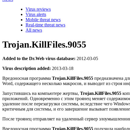
Virus reviews
Virus alerts
Mobile threat news
Real-time threat news
All news
Trojan.KillFiles.9055
Added to the Dr.Web virus database:
2012-03-05
Virus description added:
2013-03-18
Вредоносная программа
Trojan.KillFiles.9055
предназначена дл
Word, содержащего несколько макросов, и выводит из строя 
Запустившись на компьютере жертвы,
Trojan.KillFiles.9055
копи
приложений. Одновременно с этим троянец меняет содержимое все
удаление после перезагрузки системы, вследствие чего Window
критичным для системы, и его завершение вызывает появление
После троянец отправляет на удаленный сервер злоумышленник
Вредоносная программа
Trojan.KillFiles.9055
получила наиболь