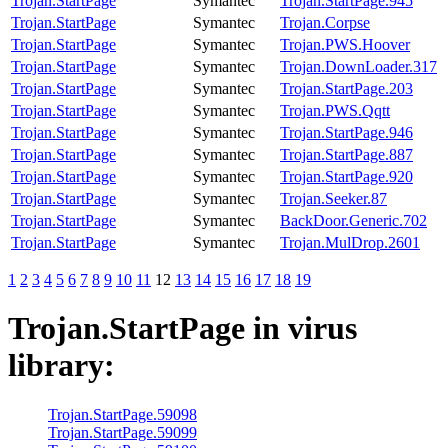
Trojan.StartPage
Symantec
Trojan.StartPage.945
Trojan.StartPage
Symantec
Trojan.Corpse
Trojan.StartPage
Symantec
Trojan.PWS.Hoover
Trojan.StartPage
Symantec
Trojan.DownLoader.317
Trojan.StartPage
Symantec
Trojan.StartPage.203
Trojan.StartPage
Symantec
Trojan.PWS.Qqtt
Trojan.StartPage
Symantec
Trojan.StartPage.946
Trojan.StartPage
Symantec
Trojan.StartPage.887
Trojan.StartPage
Symantec
Trojan.StartPage.920
Trojan.StartPage
Symantec
Trojan.Seeker.87
Trojan.StartPage
Symantec
BackDoor.Generic.702
Trojan.StartPage
Symantec
Trojan.MulDrop.2601
1
2
3
4
5
6
7
8
9
10
11
12
13
14
15
16
17
18
19
Trojan.StartPage
in virus
library:
Trojan.StartPage.59098
Trojan.StartPage.59099