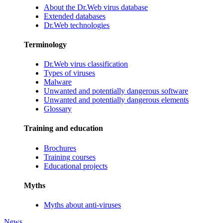
About the Dr.Web virus database
Extended databases
Dr.Web technologies
Terminology
Dr.Web virus classification
Types of viruses
Malware
Unwanted and potentially dangerous software
Unwanted and potentially dangerous elements
Glossary
Training and education
Brochures
Training courses
Educational projects
Myths
Myths about anti-viruses
News